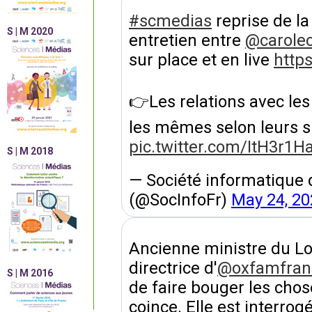
#scmedias
reprise de la
S | M 2020
entretien entre
@carolec
sur place et en live
http
👉Les relations avec les
les mêmes selon leurs s
pic.twitter.com/ItH3r1H
S | M 2018
— Société informatique d
(@SocInfoFr)
May 24, 20
Ancienne ministre du L
directrice d'
@oxfamfran
S | M 2016
de faire bouger les chos
coince. Elle est interrog