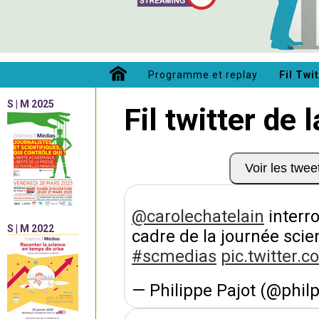
Programme et replay
Fil Twi
S | M 2025
Fil twitter de 
Voir les twe
@carolechatelain
⁩ interro
S | M 2022
cadre de la journée scie
#scmedias
pic.twitter.
— Philippe Pajot (@phil