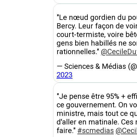
"Le nœud gordien du pouv
Bercy. Leur façon de voi
court-termiste, voire bêt
gens bien habillés ne so
rationnelles."
@CecileDuf
— Sciences & Médias (
2023
"Je pense être 95% + eff
ce gouvernement. On vo
ministre, mais tout ce q
d'aller en matinale. Ces 
faire."
#scmedias
@Cecil