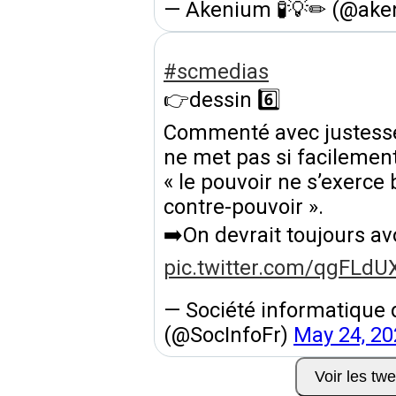
— Akenium 🧪💡✏ (@ak
#scmedias
👉dessin 6️⃣
Commenté avec justess
ne met pas si facilement
« le pouvoir ne s’exerce
contre-pouvoir ».
➡️On devrait toujours avo
pic.twitter.com/qgFLd
— Société informatique d
(@SocInfoFr)
May 24, 20
Voir les tw