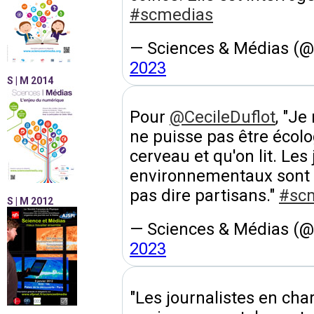
#scmedias
— Sciences & Médias (
2023
S | M 2014
Pour
@CecileDuflot
, "J
ne puisse pas être écol
cerveau et qu'on lit. Les
environnementaux sont 
pas dire partisans."
#sc
S | M 2012
— Sciences & Médias (
2023
"Les journalistes en cha